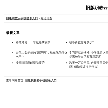
旧版职教云手
旧版职教云手机登录入口
»
站点地图
最新文章
神笔马良——早教睡前故事
钱币价值你知多少?
古代大名鼎鼎的“蒙汗药”，放在现代什么
学习好就去摆摊! 小学生月入40
水平？
是家长卷出的教育新高度
按摩眼睛缓解视觉疲劳
汽车一万公里后, 必须要前后
吗? 倒轮应该注意什么?
查看网站首页:
旧版职教云手机登录入口